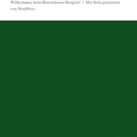
Willkommen beim Blasorchester Borgloh!
Mit Stolz präsentiert
von WordPress