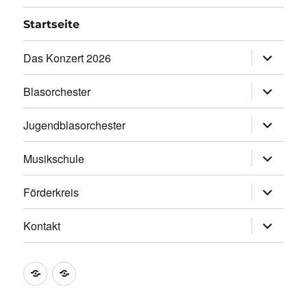
Startseite
Unterme
Das Konzert 2026
öffnen
Unterme
Blasorchester
öffnen
Unterme
Jugendblasorchester
öffnen
Unterme
Musikschule
öffnen
Unterme
Förderkreis
öffnen
Unterme
Kontakt
öffnen
intern
Impressum